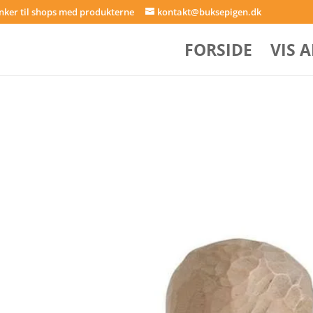
inker til shops med produkterne
kontakt@buksepigen.dk
FORSIDE
VIS 