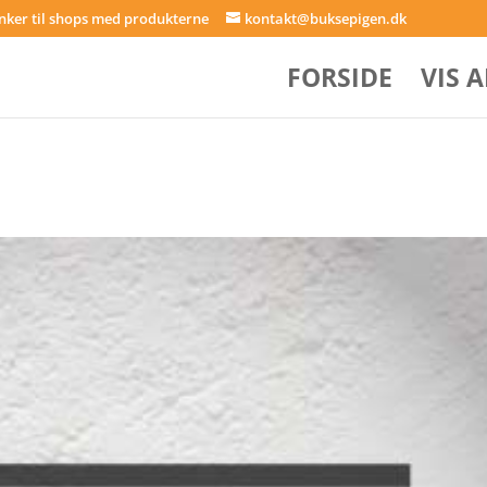
inker til shops med produkterne
kontakt@buksepigen.dk
FORSIDE
VIS 