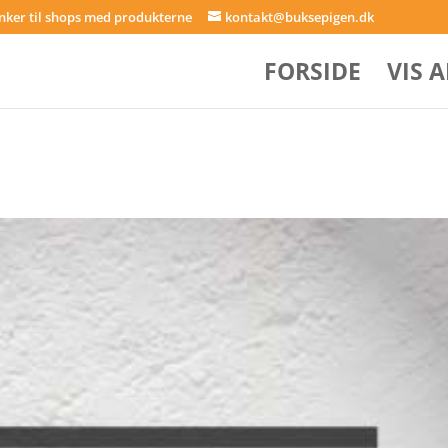
inker til shops med produkterne
kontakt@buksepigen.dk
FORSIDE
VIS 