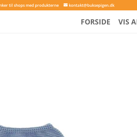
inker til shops med produkterne
kontakt@buksepigen.dk
FORSIDE
VIS 