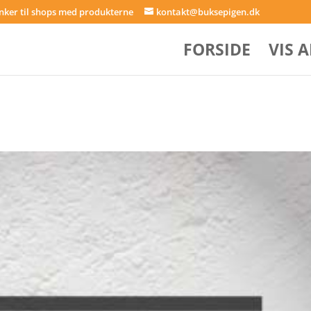
inker til shops med produkterne
kontakt@buksepigen.dk
FORSIDE
VIS 