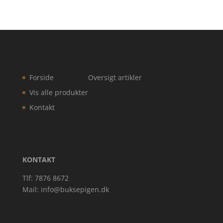
Forside
Oversigt artikler
Vis alle produkter
Kontakt
KONTAKT
Tlf: 7876 8672
Mail:
info@buksepigen.dk