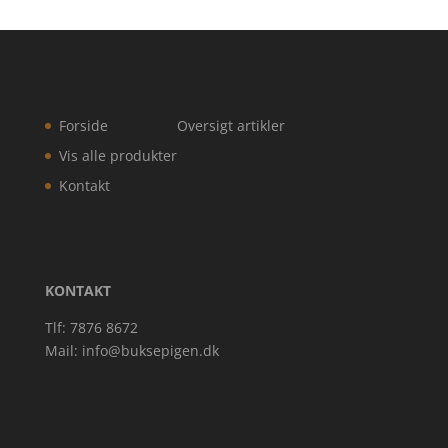
Forside
Oversigt artikler
Vis alle produkter
Kontakt
KONTAKT
Tlf: 7876 8672
Mail:
info@buksepigen.dk