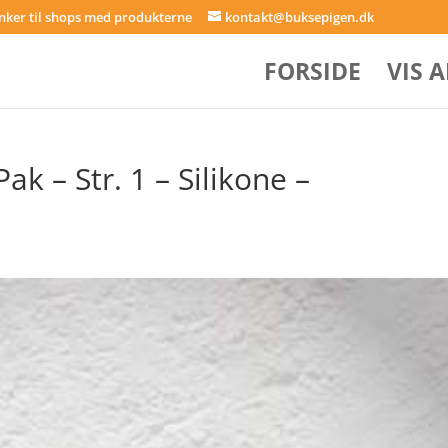
inker til shops med produkterne
kontakt@buksepigen.dk
FORSIDE
VIS 
k – Str. 1 – Silikone –