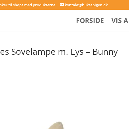
inker til shops med produkterne
kontakt@buksepigen.dk
FORSIDE
VIS 
ies Sovelampe m. Lys – Bunny