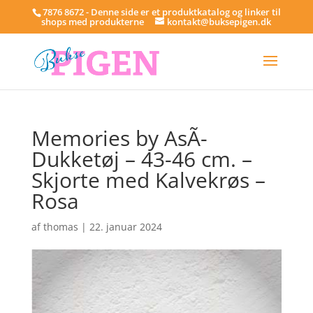
7876 8672 - Denne side er et produktkatalog og linker til
shops med produkterne
kontakt@buksepigen.dk
Memories by AsÃ­
Dukketøj – 43-46 cm. –
Skjorte med Kalvekrøs –
Rosa
af
thomas
|
22. januar 2024