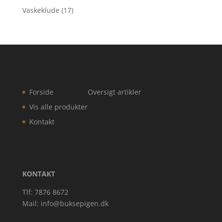
Vaskeklude
(17)
Forside
Oversigt artikler
Vis alle produkter
Kontakt
KONTAKT
Tlf: 7876 8672
Mail:
info@buksepigen.dk