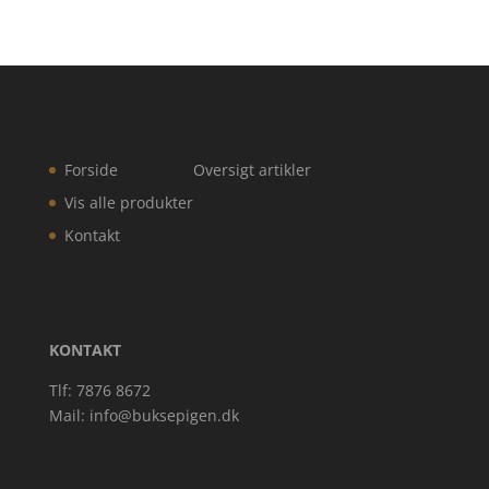
Forside
Oversigt artikler
Vis alle produkter
Kontakt
KONTAKT
Tlf: 7876 8672
Mail:
info@buksepigen.dk