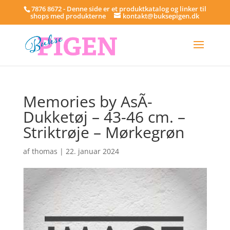
7876 8672 - Denne side er et produktkatalog og linker til
shops med produkterne
kontakt@buksepigen.dk
Memories by AsÃ­
Dukketøj – 43-46 cm. –
Striktrøje – Mørkegrøn
af
thomas
|
22. januar 2024