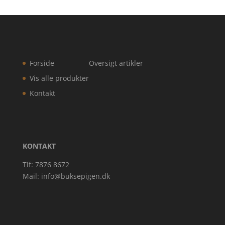
Forside
Oversigt artikler
Vis alle produkter
Kontakt
KONTAKT
Tlf: 7876 8672
Mail:
info@buksepigen.dk