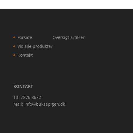
Forside
Oversigt artikler
Vis alle produkter
Kontakt
KONTAKT
Tlf: 7876 8672
Mail:
info@buksepigen.dk