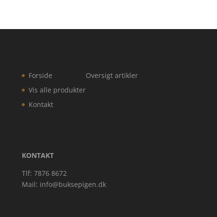
Forside
Oversigt artikler
Vis alle produkter
Kontakt
KONTAKT
Tlf: 7876 8672
Mail:
info@buksepigen.dk