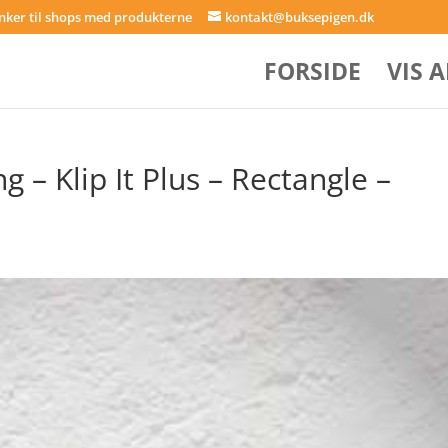
inker til shops med produkterne
kontakt@buksepigen.dk
FORSIDE
VIS 
– Klip It Plus – Rectangle –