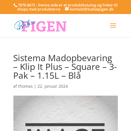
7876 8672 - Denne side er et produktkatalog og linker til
shops med produkterne
kontakt@buksepigen.dk
Sistema Madopbevaring
– Klip It Plus – Square – 3-
Pak – 1.15L – Blå
af
thomas
|
22. januar 2024