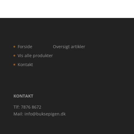
Forside
Oversigt artikler
Vis alle produkter
Kontakt
KONTAKT
Tlf: 7876 8672
Mail:
info@buksepigen.dk