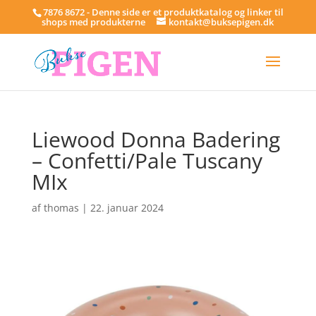
7876 8672 - Denne side er et produktkatalog og linker til
shops med produkterne
kontakt@buksepigen.dk
Liewood Donna Badering
– Confetti/Pale Tuscany
MIx
af
thomas
|
22. januar 2024