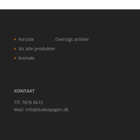
Forside
Oversigt artikler
Vis alle produkter
Kontakt
KONTAKT
Tlf: 7876 8672
Mail:
info@buksepigen.dk