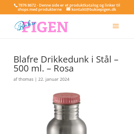
7876 8672 - Denne side er et produktkatalog og linker til
shops med produkterne
kontakt@buksepigen.dk
Blafre Drikkedunk i Stål –
500 ml. – Rosa
af
thomas
|
22. januar 2024