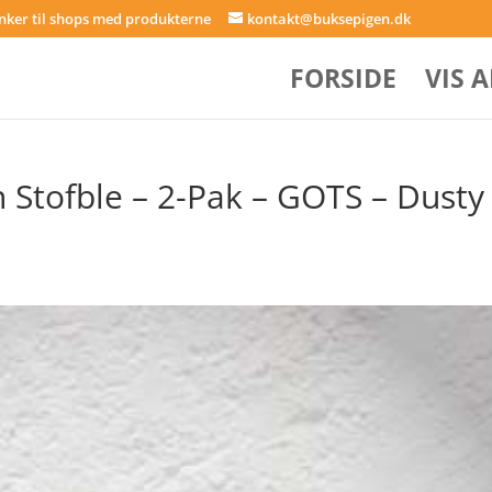
inker til shops med produkterne
kontakt@buksepigen.dk
FORSIDE
VIS 
tofble – 2-Pak – GOTS – Dusty