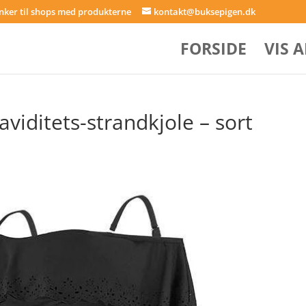
inker til shops med produkterne
kontakt@buksepigen.dk
FORSIDE
VIS 
iditets-strandkjole – sort