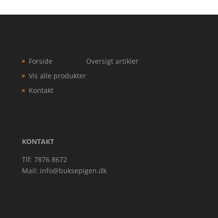
Forside
Oversigt artikler
Vis alle produkter
Kontakt
KONTAKT
Tlf: 7876 8672
Mail:
info@buksepigen.dk