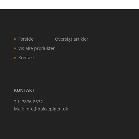
Forside
Oversigt artikler
Vis alle produkter
Kontakt
KONTAKT
Tlf: 7876 8672
Mail:
info@buksepigen.dk