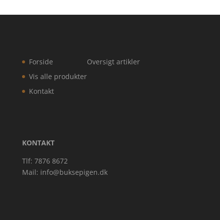
Forside
Oversigt artikler
Vis alle produkter
Kontakt
KONTAKT
Tlf: 7876 8672
Mail:
info@buksepigen.dk