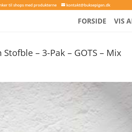
inker til shops med produkterne
kontakt@buksepigen.dk
FORSIDE
VIS 
tofble – 3-Pak – GOTS – Mix