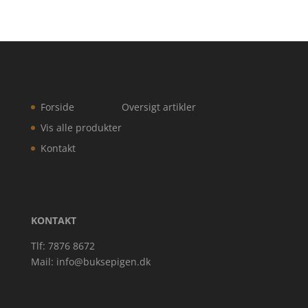
Forside
Oversigt artikler
Vis alle produkter
Kontakt
KONTAKT
Tlf: 7876 8672
Mail:
info@buksepigen.dk