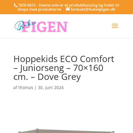
7876 8672 - Denne side er et produktkatalog og linker til
shops med produkterne
kontakt@buksepigen.dk
Hoppekids ECO Comfort
– Juniorseng – 70×160
cm. – Dove Grey
af
thomas
|
30. juni 2024