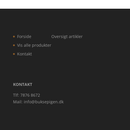
Forside
Oversigt artikler
Vis alle produkter
Kontakt
KONTAKT
Tlf: 7876 8672
Mail:
info@buksepigen.dk