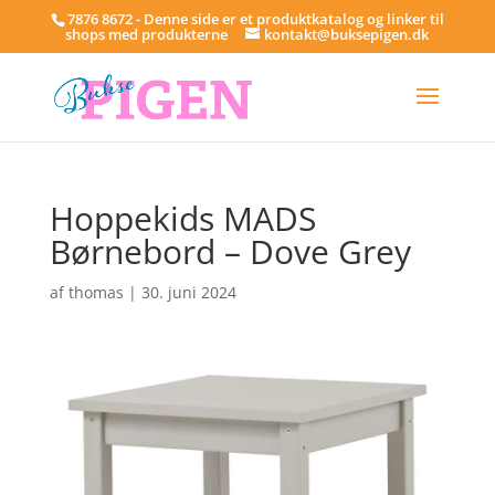
7876 8672 - Denne side er et produktkatalog og linker til
shops med produkterne
kontakt@buksepigen.dk
Hoppekids MADS
Børnebord – Dove Grey
af
thomas
|
30. juni 2024