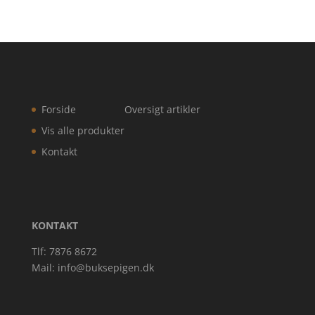
Forside
Oversigt artikler
Vis alle produkter
Kontakt
KONTAKT
Tlf: 7876 8672
Mail:
info@buksepigen.dk