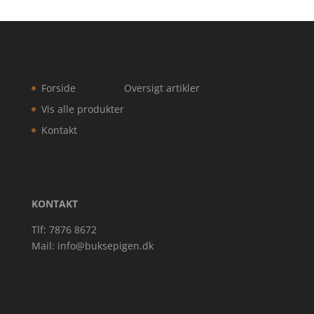
Forside
Oversigt artikler
Vis alle produkter
Kontakt
KONTAKT
Tlf: 7876 8672
Mail:
info@buksepigen.dk