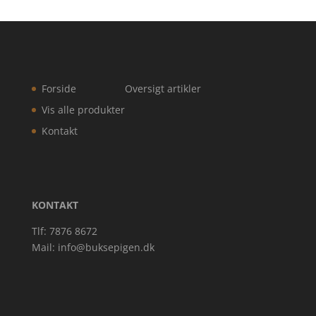
Forside
Oversigt artikler
Vis alle produkter
Kontakt
KONTAKT
Tlf: 7876 8672
Mail:
info@buksepigen.dk