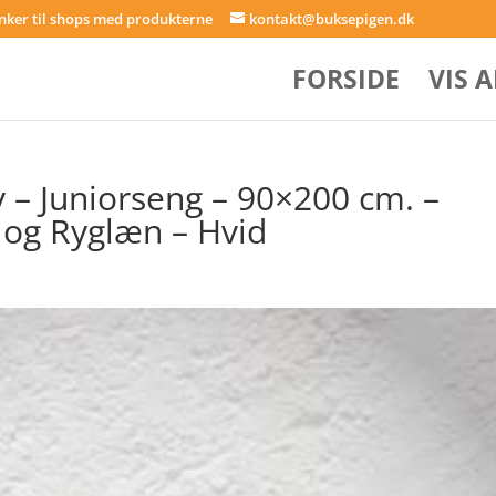
inker til shops med produkterne
kontakt@buksepigen.dk
FORSIDE
VIS 
– Juniorseng – 90×200 cm. –
 og Ryglæn – Hvid