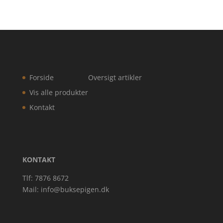
Forside
Oversigt artikler
Vis alle produkter
Kontakt
KONTAKT
Tlf: 7876 8672
Mail:
info@buksepigen.dk