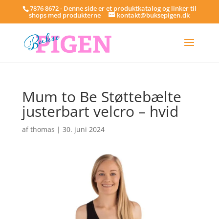
7876 8672 - Denne side er et produktkatalog og linker til
shops med produkterne
kontakt@buksepigen.dk
Mum to Be Støttebælte
justerbart velcro – hvid
af
thomas
|
30. juni 2024