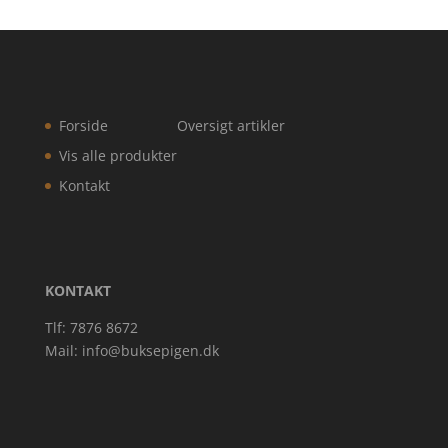
Forside
Oversigt artikler
Vis alle produkter
Kontakt
KONTAKT
Tlf: 7876 8672
Mail:
info@buksepigen.dk