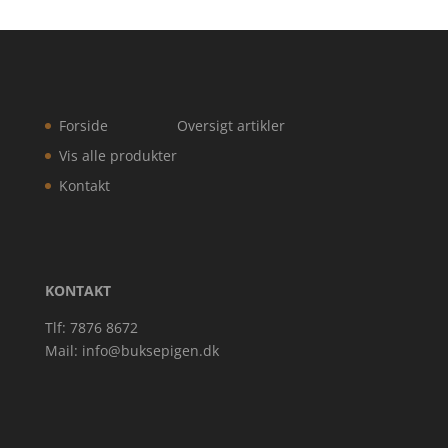
Forside
Oversigt artikler
Vis alle produkter
Kontakt
KONTAKT
Tlf: 7876 8672
Mail:
info@buksepigen.dk