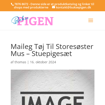
7876 8672 - Denne side er et produktkatalog og linker til
shops med produkterne
kontakt@buksepigen.dk
Maileg Tøj Til Storesøster
Mus – Stuepigesæt
af
thomas
|
16. oktober 2024