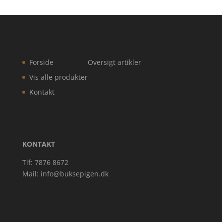
Forside
Oversigt artikler
Vis alle produkter
Kontakt
KONTAKT
Tlf: 7876 8672
Mail:
info@buksepigen.dk