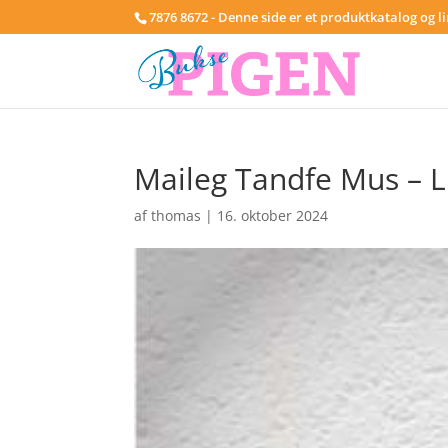
7876 8672 - Denne side er et produktkatalog og l
Maileg Tandfe Mus – L
af
thomas
|
16. oktober 2024