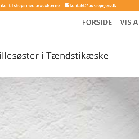
inker til shops med produkterne
kontakt@buksepigen.dk
FORSIDE
VIS 
illesøster i Tændstikæske