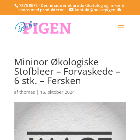
7876 8672 - Denne side er et produktkatalog og linker til
shops med produkterne
kontakt@buksepigen.dk
Mininor Økologiske
Stofbleer – Forvaskede –
6 stk. – Fersken
af
thomas
|
16. oktober 2024