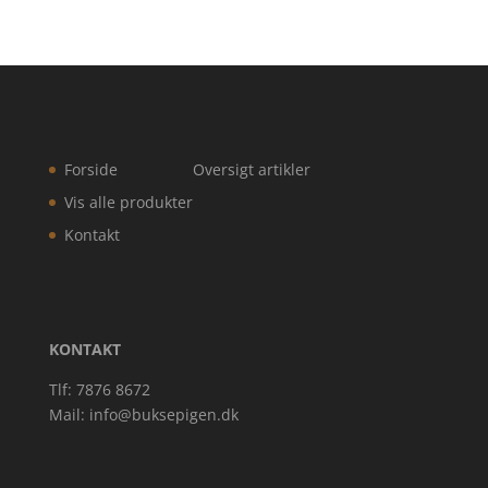
Forside
Oversigt artikler
Vis alle produkter
Kontakt
KONTAKT
Tlf: 7876 8672
Mail:
info@buksepigen.dk