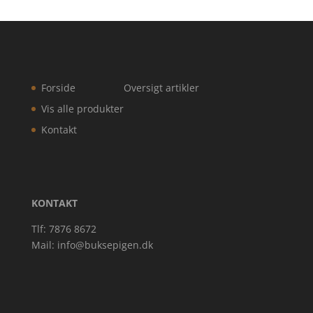
Forside
Oversigt artikler
Vis alle produkter
Kontakt
KONTAKT
Tlf: 7876 8672
Mail:
info@buksepigen.dk