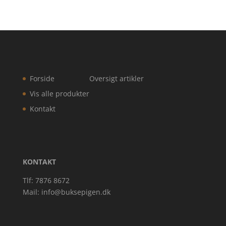
Forside
Oversigt artikler
Vis alle produkter
Kontakt
KONTAKT
Tlf: 7876 8672
Mail:
info@buksepigen.dk