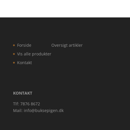
Forside
Oversigt artikler
Vis alle produkter
Kontakt
KONTAKT
Tlf: 7876 8672
Mail:
info@buksepigen.dk