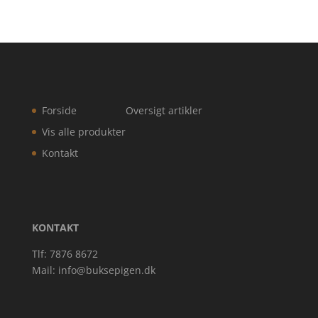
Forside
Oversigt artikler
Vis alle produkter
Kontakt
KONTAKT
Tlf: 7876 8672
Mail:
info@buksepigen.dk