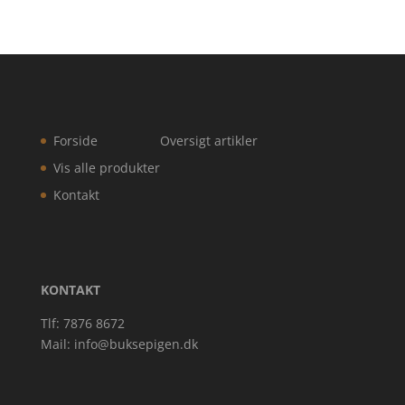
Forside
Oversigt artikler
Vis alle produkter
Kontakt
KONTAKT
Tlf: 7876 8672
Mail:
info@buksepigen.dk