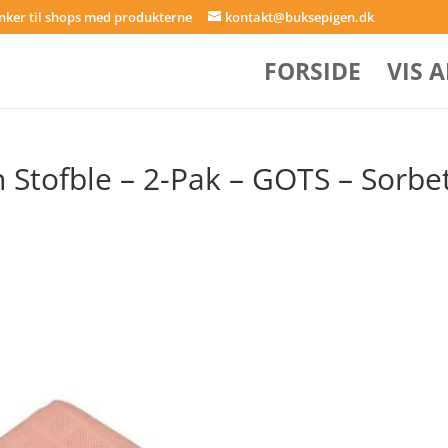
inker til shops med produkterne
kontakt@buksepigen.dk
FORSIDE
VIS 
tofble – 2-Pak – GOTS – Sorbe