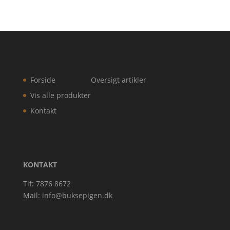
Forside
Oversigt artikler
Vis alle produkter
Kontakt
KONTAKT
Tlf: 7876 8672
Mail:
info@buksepigen.dk