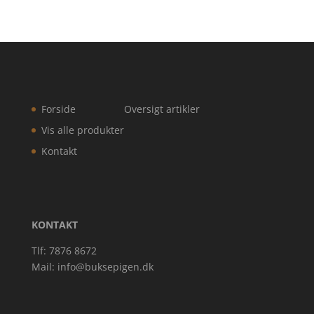
Forside
Oversigt artikler
Vis alle produkter
Kontakt
KONTAKT
Tlf: 7876 8672
Mail:
info@buksepigen.dk