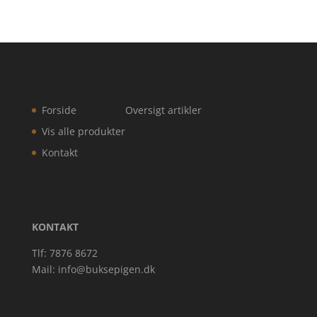
Forside
Oversigt artikler
Vis alle produkter
Kontakt
KONTAKT
Tlf: 7876 8672
Mail:
info@buksepigen.dk