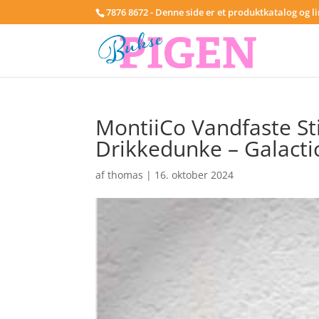
7876 8672 - Denne side er et produktkatalog og l
MontiiCo Vandfaste St
Drikkedunke – Galacti
af
thomas
|
16. oktober 2024