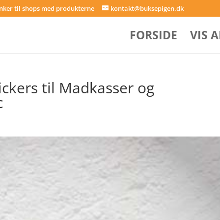
inker til shops med produkterne
kontakt@buksepigen.dk
FORSIDE
VIS 
ickers til Madkasser og
c