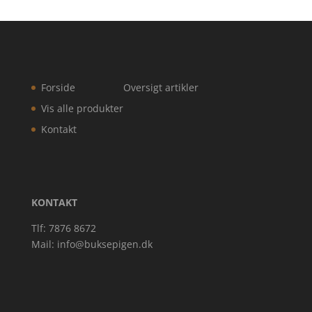
Forside
Oversigt artikler
Vis alle produkter
Kontakt
KONTAKT
Tlf: 7876 8672
Mail:
info@buksepigen.dk