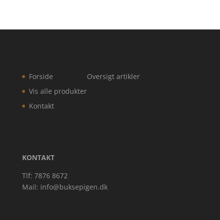
Forside
Oversigt artikler
Vis alle produkter
Kontakt
KONTAKT
Tlf: 7876 8672
Mail:
info@buksepigen.dk