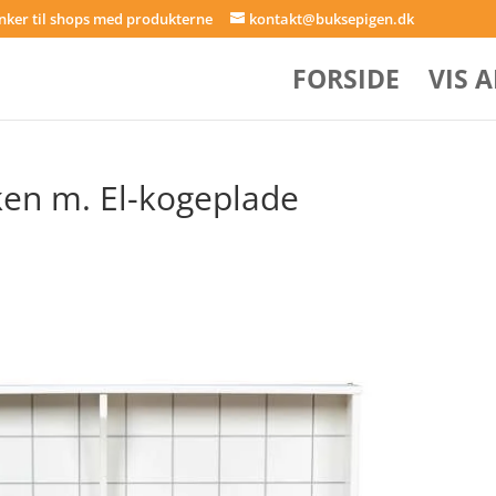
inker til shops med produkterne
kontakt@buksepigen.dk
FORSIDE
VIS 
n m. El-kogeplade