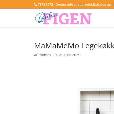
7876 8672 - Denne side er et produktkatalog og l
MaMaMeMo Legekøkke
af
thomas
|
7. august 2025