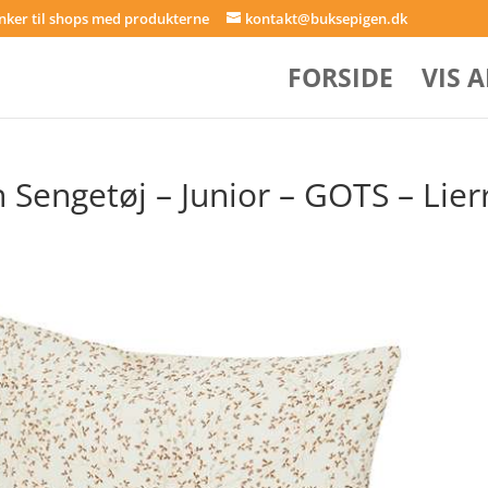
inker til shops med produkterne
kontakt@buksepigen.dk
FORSIDE
VIS 
engetøj – Junior – GOTS – Lier