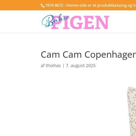
7876 8672 - Denne side er et produktkatalog og l
Cam Cam Copenhagen S
af
thomas
|
7. august 2025